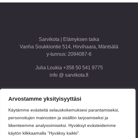
Sarvikota | Elämyksen taika
Vanha Soukkiontie 514, Hirvihaara, Mäntsälä
y-tunnus: 2094087-6
Julia Loukia +358 50 541 9775
info @ sarvikota.fi
Arvostamme yksityisyyttäsi
Käytämme evästeitä selauskokemuksesi parantamiseksi,
personoitujen mainosten ja sisällön tarjoamiseksi ja
liikenteemme analysoimiseksi. Hyväksyt evästeidemme
Tietosuojaseloste
käytön klikkaamalla ”Hyväksy kaikki”.