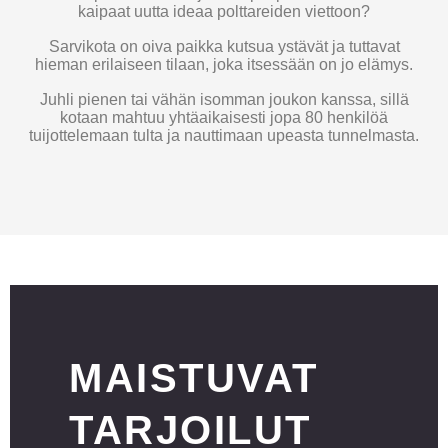
kaipaat uutta ideaa polttareiden viettoon?
Sarvikota on oiva paikka kutsua ystävät ja tuttavat
hieman erilaiseen tilaan, joka itsessään on jo elämys.
Juhli pienen tai vähän isomman joukon kanssa, sillä
kotaan mahtuu yhtäaikaisesti jopa 80 henkilöä
tuijottelemaan tulta ja nauttimaan upeasta tunnelmasta.
MAISTUVAT
TARJOILUT